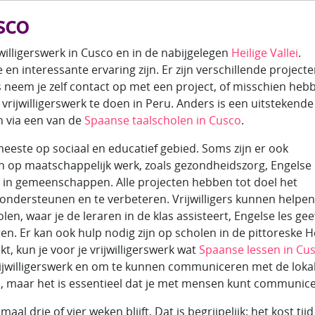
sco
jwilligerswerk in Cusco en in de nabijgelegen
Heilige Vallei
.
en interessante ervaring zijn. Er zijn verschillende project
s neem je zelf contact op met een project, of misschien heb
rijwilligerswerk te doen in Peru. Anders is een uitstekende
n via een van de
Spaanse taalscholen in Cusco
.
 meeste op sociaal en educatief gebied. Soms zijn er ook
h op maatschappelijk werk, zoals gezondheidszorg, Engelse l
in gemeenschappen. Alle projecten hebben tot doel het
dersteunen en te verbeteren. Vrijwilligers kunnen helpen
n, waar je de leraren in de klas assisteert, Engelse les gee
n. Er kan ook hulp nodig zijn op scholen in de pittoreske He
kt, kun je voor je vrijwilligerswerk wat
Spaanse lessen in Cu
vrijwilligerswerk en om te kunnen communiceren met de loka
ijn, maar het is essentieel dat je met mensen kunt communic
al drie of vier weken blijft. Dat is begrijpelijk: het kost tij