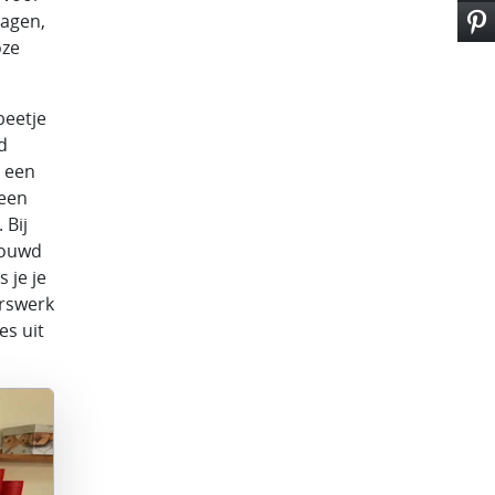
dagen,
oze
beetje
d
t een
 een
 Bij
rouwd
 je je
erswerk
es uit