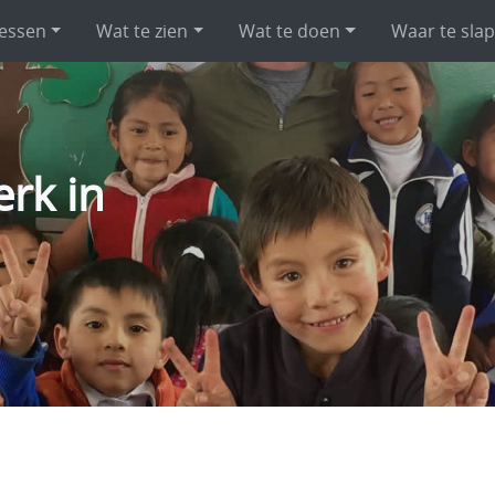
essen
Wat te zien
Wat te doen
Waar te sla
erk in