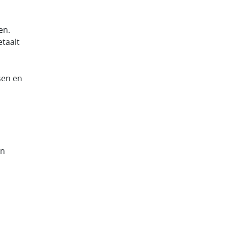
en.
etaalt
sen en
en