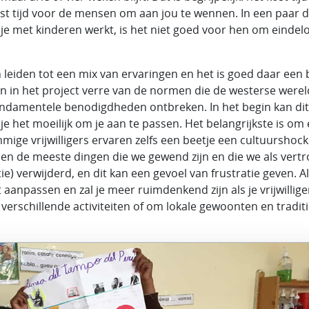
t tijd voor de mensen om aan jou te wennen. In een paar 
s je met kinderen werkt, is het niet goed voor hen om eindel
.
an leiden tot een mix van ervaringen en het is goed daar een 
en in het project verre van de normen die de westerse werel
undamentele benodigdheden ontbreken. In het begin kan di
e het moeilijk om je aan te passen. Het belangrijkste is om
ige vrijwilligers ervaren zelfs een beetje een cultuurshock.
en de meeste dingen die we gewend zijn en die we als vert
ie) verwijderd, en dit kan een gevoel van frustratie geven. Als
t aanpassen en zal je meer ruimdenkend zijn als je vrijwillig
erschillende activiteiten of om lokale gewoonten en traditi