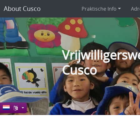
About Cusco
Praktische Info
Adr
Vrijwilligersw
Cusco