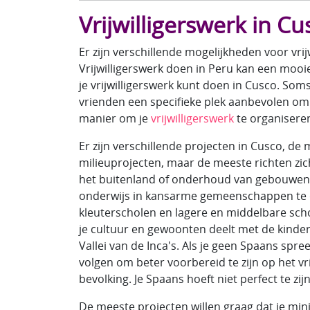
Vrijwilligerswerk in Cu
Er zijn verschillende mogelijkheden voor vri
Vrijwilligerswerk doen in Peru kan een mooie 
je vrijwilligerswerk kunt doen in Cusco. Som
vrienden een specifieke plek aanbevolen om v
manier om je
vrijwilligerswerk
te organisere
Er zijn verschillende projecten in Cusco, de
milieuprojecten, maar de meeste richten zic
het buitenland of onderhoud van gebouwen 
onderwijs in kansarme gemeenschappen te on
kleuterscholen en lagere en middelbare schole
je cultuur en gewoonten deelt met de kindere
Vallei van de Inca's. Als je geen Spaans spree
volgen om beter voorbereid te zijn op het 
bevolking. Je Spaans hoeft niet perfect te z
De meeste projecten willen graag dat je minima