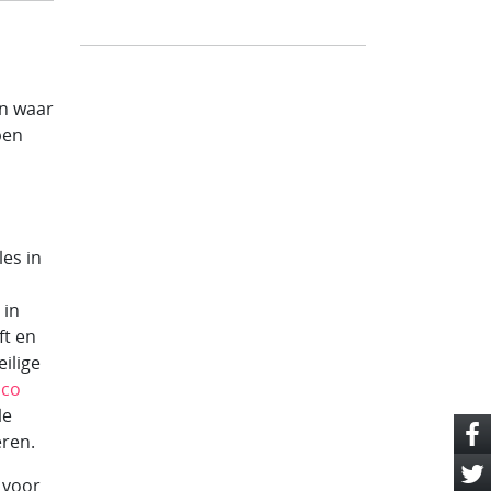
en waar
ben
es in
 in
ft en
ilige
sco
le
eren.
d voor