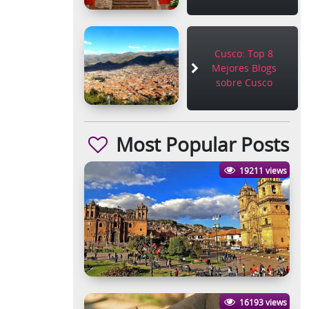
Cusco: Top 8
Mejores Blogs
sobre Cusco
Most Popular Posts
19211 views
16193 views