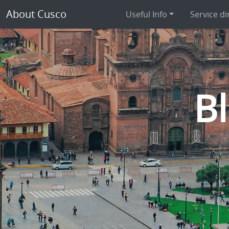
About Cusco
Useful Info
Service di
B