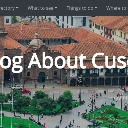
rectory
What to see
Things to do
Where to 
log About Cus