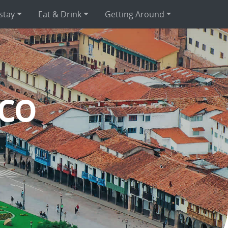
stay
Eat & Drink
Getting Around
co