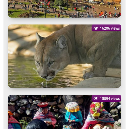
16206 views
15094 views