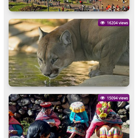
16204 views
15094 views