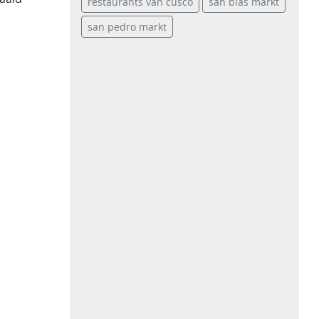
restaurants van cusco
san blas markt
san pedro markt