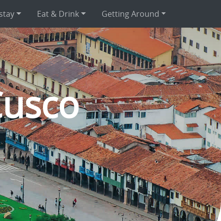
stay
Eat & Drink
Getting Around
Cusco