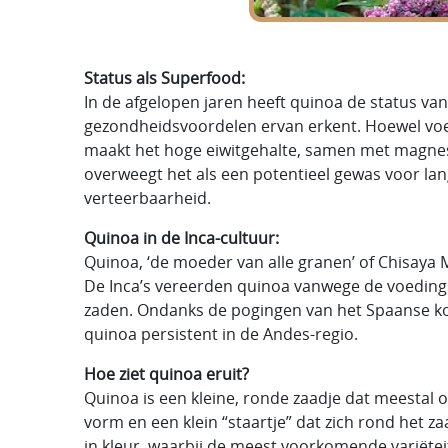
Status als Superfood:
In de afgelopen jaren heeft quinoa de status va
gezondheidsvoordelen ervan erkent. Hoewel voed
maakt het hoge eiwitgehalte, samen met magnesi
overweegt het als een potentieel gewas voor la
verteerbaarheid.
Quinoa in de Inca-cultuur:
Quinoa, ‘de moeder van alle granen’ of Chisaya M
De Inca’s vereerden quinoa vanwege de voedings
zaden. Ondanks de pogingen van het Spaanse kol
quinoa persistent in de Andes-regio.
Hoe ziet quinoa eruit?
Quinoa is een kleine, ronde zaadje dat meestal on
vorm en een klein “staartje” dat zich rond het 
in kleur, waarbij de meest voorkomende variëtei