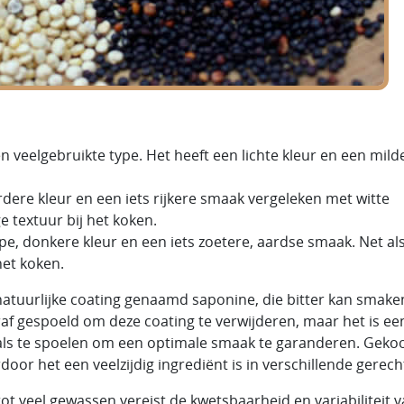
n veelgebruikte type. Het heeft een lichte kleur en een mild
ere kleur en een iets rijkere smaak vergeleken met witte
e textuur bij het koken.
e, donkere kleur en een iets zoetere, aardse smaak. Net al
het koken.
uurlijke coating genaamd saponine, die bitter kan smake
af gespoeld om deze coating te verwijderen, maar het is ee
s te spoelen om een optimale smaak te garanderen. Geko
door het een veelzijdig ingrediënt is in verschillende gerech
tot veel gewassen vereist de kwetsbaarheid en variabiliteit 