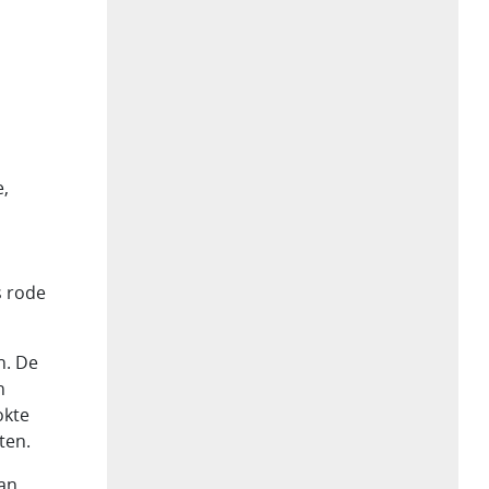
e,
s rode
n. De
n
okte
ten.
van