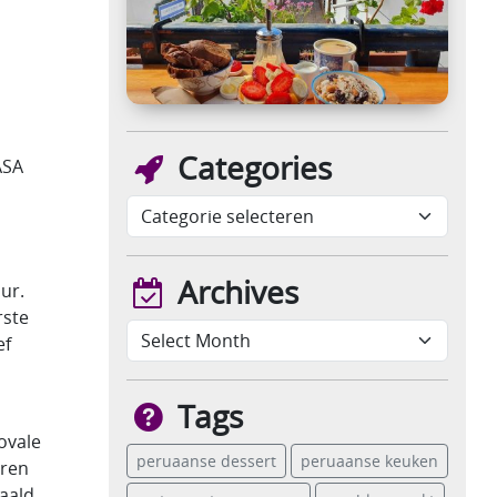
Categories
ASA
Archives
ur.
rste
ef
Tags
 ovale
peruaanse dessert
peruaanse keuken
ëren
paald