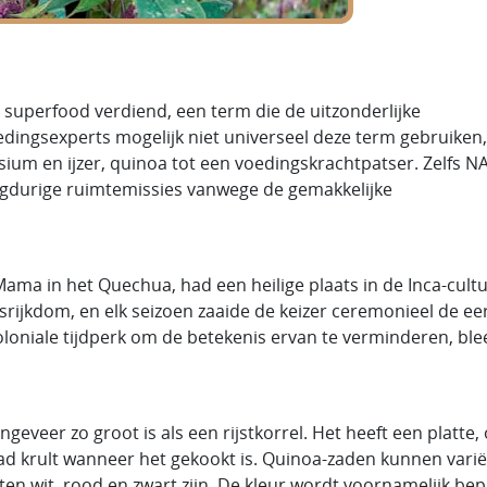
n superfood verdiend, een term die de uitzonderlijke
ingsexperts mogelijk niet universeel deze term gebruiken,
um en ijzer, quinoa tot een voedingskrachtpatser. Zelfs N
ngdurige ruimtemissies vanwege de gemakkelijke
ama in het Quechua, had een heilige plaats in de Inca-cultu
rijkdom, en elk seizoen zaaide de keizer ceremonieel de ee
oniale tijdperk om de betekenis ervan te verminderen, ble
geveer zo groot is als een rijstkorrel. Het heeft een platte,
zaad krult wanneer het gekookt is. Quinoa-zaden kunnen vari
ten wit, rood en zwart zijn. De kleur wordt voornamelijk be