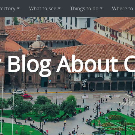
rectory
What to see
Things to do
Where to 
 Blog About 