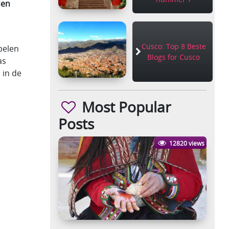
den
Cusco: Top 8 Beste
spelen
Blogs for Cusco
as
 in de
Most Popular
Posts
12820 views