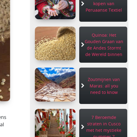
kopen van
Peruaanse Textiel
Quinoa: Het
Gouden Graan van
de Andes Stormt
de Wereld binnen
Zoutmijnen van
Maras: all you
need to know
ens
7 Beroemde
straten in Cusco
al
met het mystieke
nummer 7